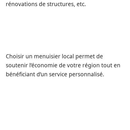
rénovations de structures, etc.
POURQUOI CHOISIR UN MENUISIER
LOCAL ?
Choisir un menuisier local permet de
soutenir l’économie de votre région tout en
bénéficiant d’un service personnalisé.
QUELLES SONT LES CERTIFICATIONS
À RECHERCHER POUR UN MENUISIER
?