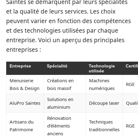
Saintes se démarquent par leurs spécialités
et la qualité de leurs services. Les choix
peuvent varier en fonction des compétences
et des technologies utilisées par chaque
entreprise. Voici un aperçu des principales
entreprises :
Entreprise
Spécialité
Technologie
Certif
utilisée
Menuiserie
Créations en
Machines
RGE
Bois & Design
bois massif
numériques
Solutions en
AluPro Saintes
Découpe laser
Quali
aluminium
Rénovation
Artisans du
Techniques
d’éléments
RGE
Patrimoine
traditionnelles
anciens