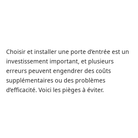
LES ERREURS À ÉVITER LORS
DU CHOIX ET DE LA POSE
D’UNE PORTE D’ENTRÉE
Choisir et installer une porte d’entrée est un
investissement important, et plusieurs
erreurs peuvent engendrer des coûts
supplémentaires ou des problèmes
d’efficacité. Voici les pièges à éviter.
NE PAS ÉVALUER LES BESOINS EN
ISOLATION