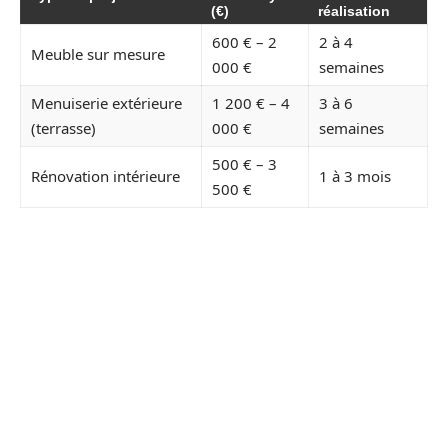
(€)
réalisation
600 € – 2
2 à 4
Meuble sur mesure
000 €
semaines
Menuiserie extérieure
1 200 € – 4
3 à 6
(terrasse)
000 €
semaines
500 € – 3
Rénovation intérieure
1 à 3 mois
500 €
FAQ
QUELS TYPES DE MATÉRIAUX SONT
UTILISÉS PAR LES MENUISIERS ?