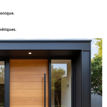
honique.
hétiques.