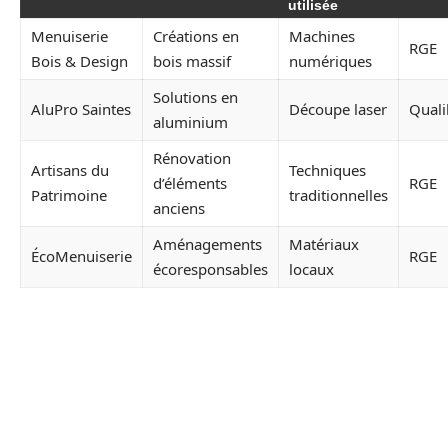
utilisée
Menuiserie
Créations en
Machines
RGE
Bois & Design
bois massif
numériques
Solutions en
AluPro Saintes
Découpe laser
Quali
aluminium
Rénovation
Artisans du
Techniques
d’éléments
RGE
Patrimoine
traditionnelles
anciens
Aménagements
Matériaux
ÉcoMenuiserie
RGE
écoresponsables
locaux
LES CRÉATIONS SUR MESURE
PROPOSÉES PAR LES
MENUISIERS DE SAINTES