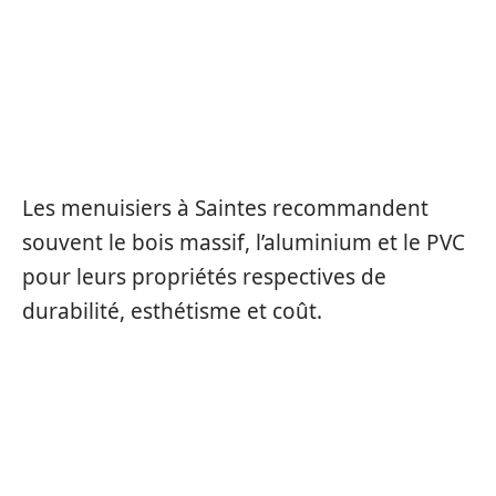
QUELS MATÉRIAUX SONT
RECOMMANDÉS POUR UNE
MENUISERIE À SAINTES ?
Les menuisiers à Saintes recommandent
souvent le bois massif, l’aluminium et le PVC
pour leurs propriétés respectives de
durabilité, esthétisme et coût.
COMMENT OBTENIR UN DEVIS PRÉCIS
POUR MES TRAVAUX DE MENUISERIE
?