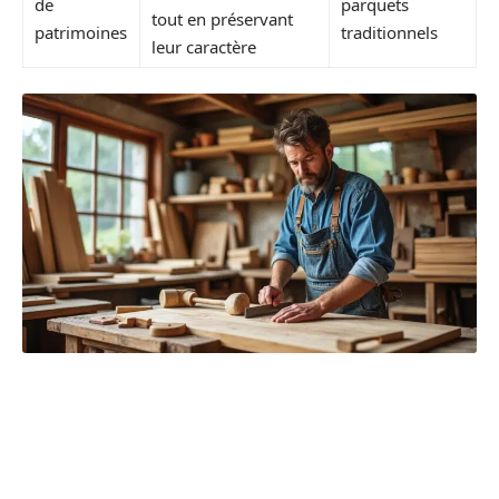
de
parquets
tout en préservant
patrimoines
traditionnels
leur caractère
LES ENTREPRISES LOCALES
DE MENUISERIE À SAINTES ET
LEURS ATOUTS