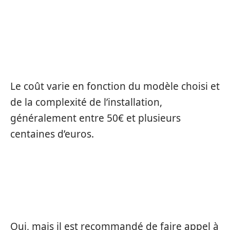
QUEL EST LE COÛT TYPIQUE D’UN
REMPLACEMENT DE SERRURE HAUTE
SÉCURITÉ ?
Le coût varie en fonction du modèle choisi et
de la complexité de l’installation,
généralement entre 50€ et plusieurs
centaines d’euros.
PUIS-JE REMPLACER MA SERRURE
MOI-MÊME ?
Oui, mais il est recommandé de faire appel à